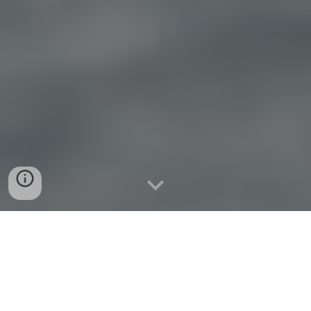
Od roku 2014 sme zrealizovali viac
než 400
automatických závlah
trávnika
v regiónoch Nitra,
Bratislava a Trnava