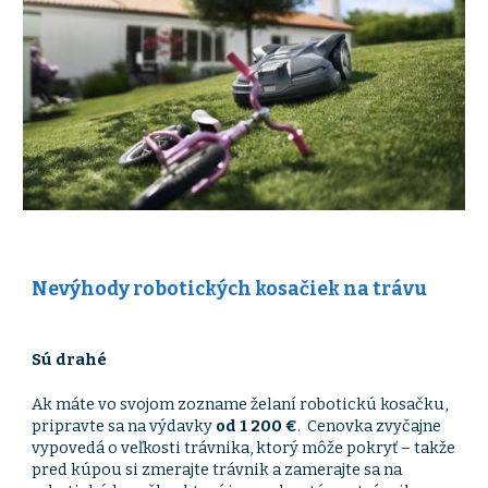
Nevýhody robotických kosačiek na trávu
Sú drahé
Ak máte vo svojom zozname želaní robotickú kosačku,
pripravte sa na výdavky
od 1 200 €
. Cenovka zvyčajne
vypovedá o veľkosti trávnika, ktorý môže pokryť – takže
pred kúpou si zmerajte trávnik a zamerajte sa na