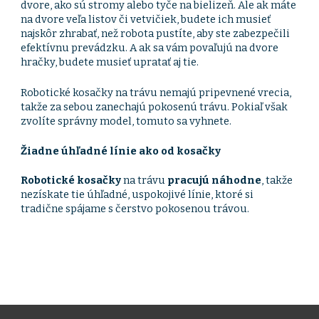
dvore, ako sú stromy alebo tyče na bielizeň. Ale ak máte
na dvore veľa listov či vetvičiek, budete ich musieť
najskôr zhrabať, než robota pustíte, aby ste zabezpečili
efektívnu prevádzku. A ak sa vám povaľujú na dvore
hračky, budete musieť upratať aj tie.
Robotické kosačky na trávu nemajú pripevnené vrecia,
takže za sebou zanechajú pokosenú trávu. Pokiaľ však
zvolíte správny model, tomuto sa vyhnete.
Žiadne úhľadné línie ako od kosačky
Robotické kosačky
na trávu
pracujú náhodne
, takže
nezískate tie úhľadné, uspokojivé línie, ktoré si
tradične spájame s čerstvo pokosenou trávou.