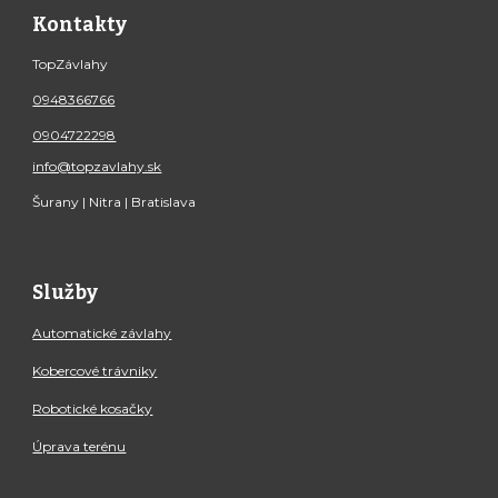
Kontakty
TopZávlahy
0948366766
0904722298
info@topzavlahy.sk
Šurany | Nitra | Bratislava
Služby
Automatické závlahy
Kobercové trávniky
Robotické kosačky
Úprava terénu