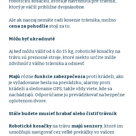
robotickú kosačku, ktorá je navrhnutá pre trávnik,
ktorý je väčší približne dvojnásobne.
Ale ak naozaj nemáte radi kosenie trávnika, možno
cena za pohodlie
stojí za to.
Môžu byť ukradnuté
Aj keď môžu vážiť od 6 do 15 kg, robotické kosačky na
trávu sú prenosné stroje, ktoré niekto určite môže
zdvihnúť z vášho trávnika a odniesť.
Majú
rôzne
funkcie zabezpečenia
proti krádeži, ako
je vyžadovanie hesla na prevádzku, alarmy proti
krádeži a sledovanie GPS, takže vždy viete, kde sa
nachádzajú. Odporúčame ju prevádzkovať na bezpečne
oplotenom dvore.
Stále budete musieť hrabať alebo čistiť trávnik
Robotické kosačky
na trávu
majú senzory
, ktoré im
umožňujú navigovať cez veľké prekážky vo vašom