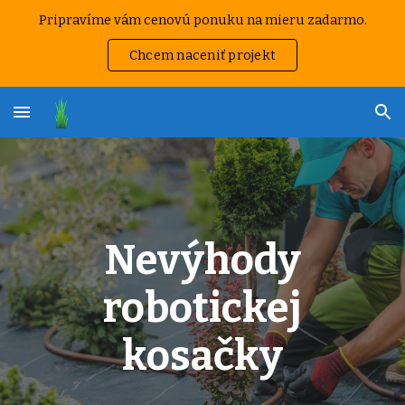
Pripravíme vám cenovú ponuku na mieru zadarmo.
Skip to main content
Skip to navigation
Chcem naceniť projekt
Nevýhody
robotickej
kosačky